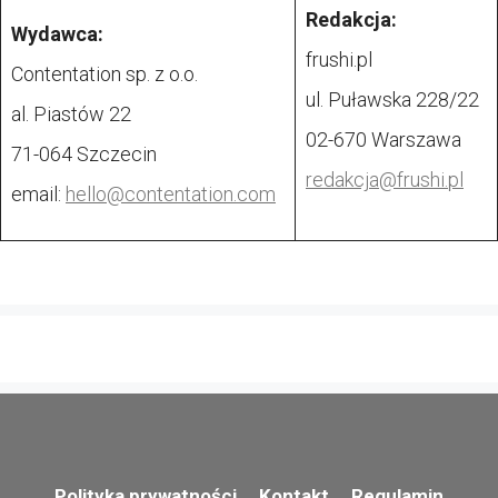
Redakcja:
Wydawca:
frushi.pl
Contentation sp. z o.o.
ul. Puławska 228/22
al. Piastów 22
02-670 Warszawa
71-064 Szczecin
redakcja@
frushi.pl
email:
hello@contentation.com
Polityka prywatności
Kontakt
Regulamin