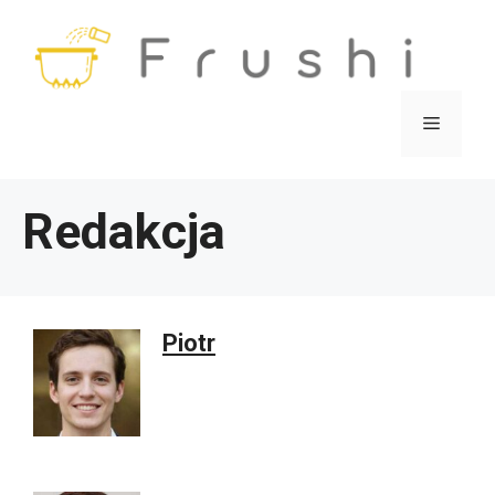
Przejdź
do
treści
Menu
Redakcja
Piotr