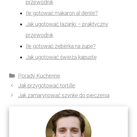
przewodnik
Ile gotować makaron al dente?
Jak ugotować łazanki – praktyczny
przewodnik
Ile gotować żeberka na zupę?
Jak ugotować świeżą kapustę
Kategorie
Porady Kuchenne
Jak przygotować tortille
Jak zamarynować szynkę do pieczenia