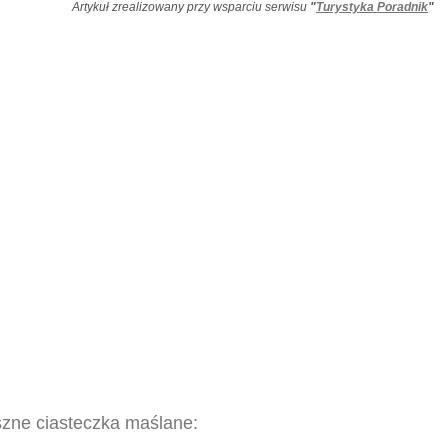
Artykuł zrealizowany przy wsparciu serwisu
"
Turystyka Poradnik
"
yszne ciasteczka maślane: