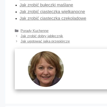
Jak zrobić bułeczki maślane
Jak zrobić ciasteczka wielkanocne
Jak zrobić ciasteczka czekoladowe
Kategorie
Porady Kuchenne
Jak zrobić dobry jabłecznik
Jak ugotować jajka przepiórcze