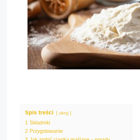
Spis treści
ukryj
1
Składniki
2
Przygotowanie
3
Jak zrobić ciastka maślane – porady