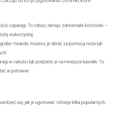
zacząć od ich przygotowania. Oto kroki, które
cić szparagi. To robisz, łamiąc zdrewniałe końcówki –
sztę wykorzystaj.
są grube i twarde, możesz je obrać za pomocą noża lub
ych.
gi w całości lub podzielić je na mniejsze kawałki. To
tać w potrawie.
dzieć się, jak je ugotować. Istnieje kilka popularnych