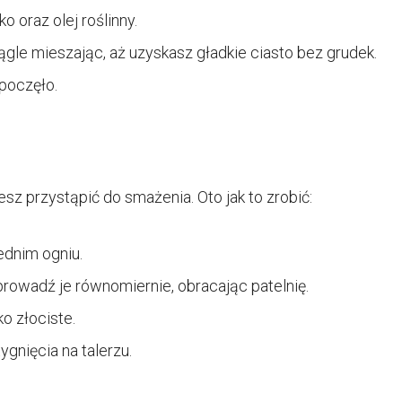
o oraz olej roślinny.
ągle mieszając, aż uzyskasz gładkie ciasto bez grudek.
poczęło.
z przystąpić do smażenia. Oto jak to zrobić:
ednim ogniu.
ozprowadź je równomiernie, obracając patelnię.
ko złociste.
ygnięcia na talerzu.