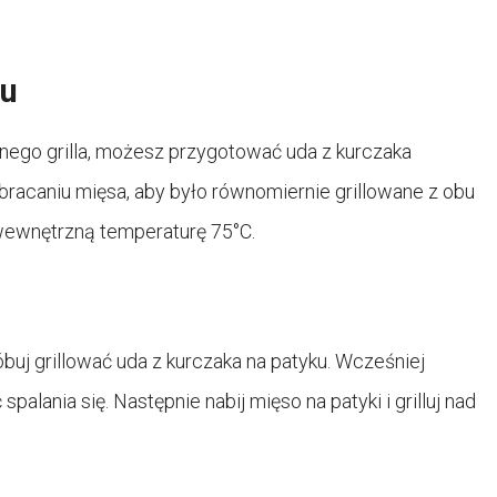
iu
znego grilla, możesz przygotować uda z kurczaka
bracaniu mięsa, aby było równomiernie grillowane z obu
 wewnętrzną temperaturę 75°C.
óbuj grillować uda z kurczaka na patyku. Wcześniej
lania się. Następnie nabij mięso na patyki i grilluj nad