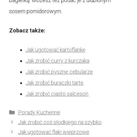
bagietką. Możesz też podać je z ulubionym
sosem pomidorowym.
Zobacz także:
Jak ugotować kartoflankę
Jak zrobić curry z kurczaka
Jak zrobić pyszne cebularze
Jak zrobić buraczki tarte
Jak zrobić ciasto salceson
Kategorie
Porady Kuchenne
Jak zrobić coś słodkiego na szybko
Jak ugotować flaki wieprzowe