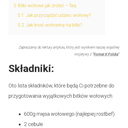
5
Bitki wołowe jak zrobić – faq:
5.1
Jak przyrządzić udziec wołowy?
5.2
Jak kroić wołowinę na bitki?
Zapraszamy do lektury artykułu, który jest wynikiem naszej wspólnej
inicjatywy z
"
Format K Polska
"
Składniki:
Oto lista składników, które będą Ci potrzebne do
przygotowania wyjątkowych bitków wołowych:
600g mięsa wołowego (najlepiej rostbef)
2 cebule