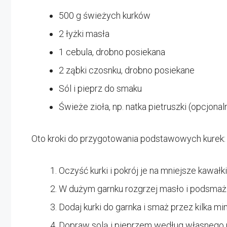
500 g świeżych kurków
2 łyżki masła
1 cebula, drobno posiekana
2 ząbki czosnku, drobno posiekane
Sól i pieprz do smaku
Świeże zioła, np. natka pietruszki (opcjonal
Oto kroki do przygotowania podstawowych kurek:
Oczyść kurki i pokrój je na mniejsze kawałki
W dużym garnku rozgrzej masło i podsmaż c
Dodaj kurki do garnka i smaż przez kilka min
Dopraw solą i pieprzem według własnego u