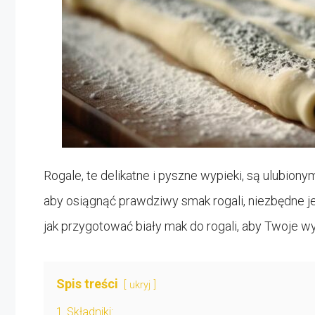
Rogale, te delikatne i pyszne wypieki, są ulubion
aby osiągnąć prawdziwy smak rogali, niezbędne je
jak przygotować biały mak do rogali, aby Twoje w
Spis treści
ukryj
1
Składniki: