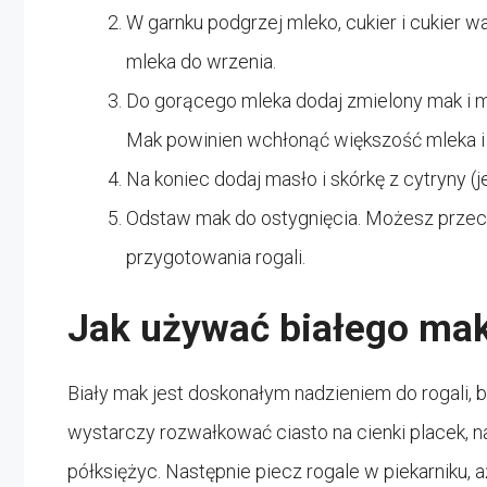
W garnku podgrzej mleko, cukier i cukier w
mleka do wrzenia.
Do gorącego mleka dodaj zmielony mak i m
Mak powinien wchłonąć większość mleka i s
Na koniec dodaj masło i skórkę z cytryny (
Odstaw mak do ostygnięcia. Możesz prze
przygotowania rogali.
Jak używać białego maku
Biały mak jest doskonałym nadzieniem do rogali, bu
wystarczy rozwałkować ciasto na cienki placek, na
półksiężyc. Następnie piecz rogale w piekarniku, 